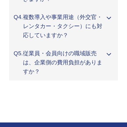
可能です。
A.
はい。Jeep・Peugeot・Citroën・Fiat・Alfa
Q4.
複数導入や事業用途（外交官・
Romeoなど、Stellantisの全ブランドを一括でご
相談いただけます。
レンタカー・タクシー）にも対
応していますか？
A.
はい。外交官公用車、レンタカー用、タクシー・
Q5.
従業員・会員向けの職域販売
ハイヤー用途まで、業界別の最適提案を行ってい
ます。導入規模や納期にも柔軟に対応します。
は、企業側の費用負担がありま
すか？
A.
原則ありません。案内資料の作成や説明会も無償
でサポートします。