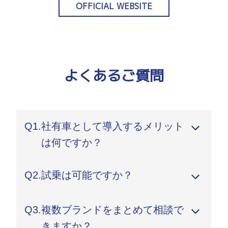
OFFICIAL WEBSITE
よくあるご質問
Q1.
社有車として導入するメリット
は何ですか？
A.
用途に合わせた最適な車種選定、総保有コストの
Q2.
試乗は可能ですか？
削減、企業イメージ向上などのメリットがありま
す。また、多ブランドをまとめて比較検討できる
A.
可能です。ご希望のブランド・車種をお知らせい
のもStellantisの強みです。
Q3.
複数ブランドをまとめて相談で
ただければ、最寄りの販売店または法人担当にて
試乗手配いたします。複数車種の比較試乗も対応
きますか？