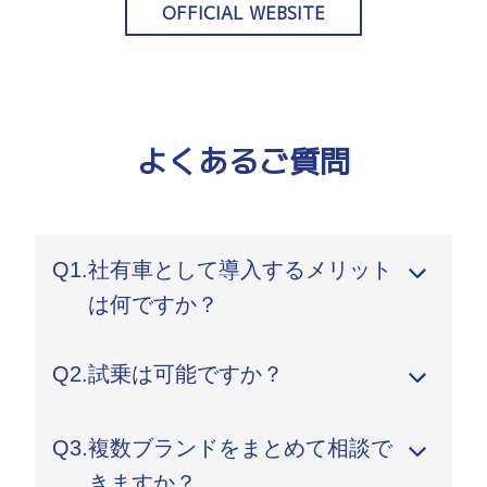
OFFICIAL WEBSITE
よくあるご質問
Q1.
社有車として導入するメリット
は何ですか？
A.
用途に合わせた最適な車種選定、総保有コストの
Q2.
試乗は可能ですか？
削減、企業イメージ向上などのメリットがありま
す。また、多ブランドをまとめて比較検討できる
A.
可能です。ご希望のブランド・車種をお知らせい
のもStellantisの強みです。
Q3.
複数ブランドをまとめて相談で
ただければ、最寄りの販売店または法人担当にて
試乗手配いたします。複数車種の比較試乗も対応
きますか？