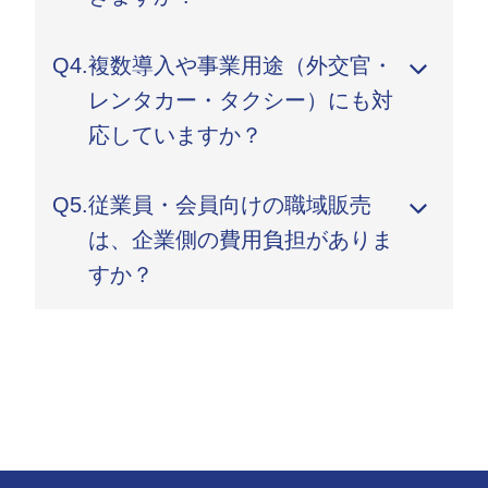
可能です。
A.
はい。Jeep・Peugeot・Citroën・Fiat・Alfa
Q4.
複数導入や事業用途（外交官・
Romeoなど、Stellantisの全ブランドを一括でご
相談いただけます。
レンタカー・タクシー）にも対
応していますか？
A.
はい。外交官公用車、レンタカー用、タクシー・
Q5.
従業員・会員向けの職域販売
ハイヤー用途まで、業界別の最適提案を行ってい
ます。導入規模や納期にも柔軟に対応します。
は、企業側の費用負担がありま
すか？
A.
原則ありません。案内資料の作成や説明会も無償
でサポートします。